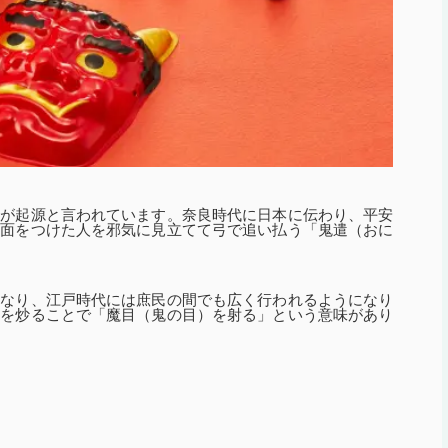
式が起源と言われています。奈良時代に日本に伝わり、平安
の面をつけた人を邪気に見立てて弓で追い払う「鬼遣（おに
になり、江戸時代には庶民の間でも広く行われるようになり
豆を炒ることで「魔目（鬼の目）を射る」という意味があり