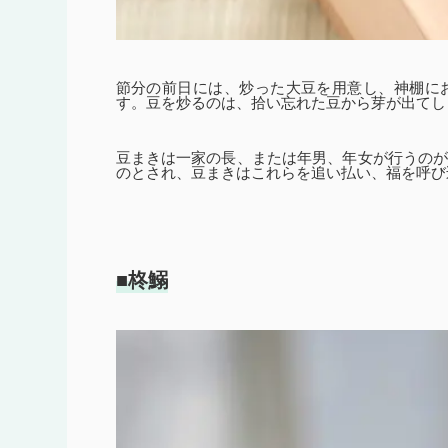
節分の前日には、炒った大豆を用意し、神棚に
す。豆を炒るのは、拾い忘れた豆から芽が出てし
豆まきは一家の長、または年男、年女が行うの
のとされ、豆まきはこれらを追い払い、福を呼び
■柊鰯