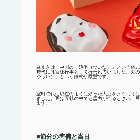
豆まきは、中国の「追儺（ついな）」という儀
時代には宮廷行事として行われていました。鬼
やらい）」という儀式が原型です。
室町時代に現在のように炒った大豆をまくよう
ました。豆は五穀の中でも霊力が宿るとされ、
ます。
■節分の準備と当日