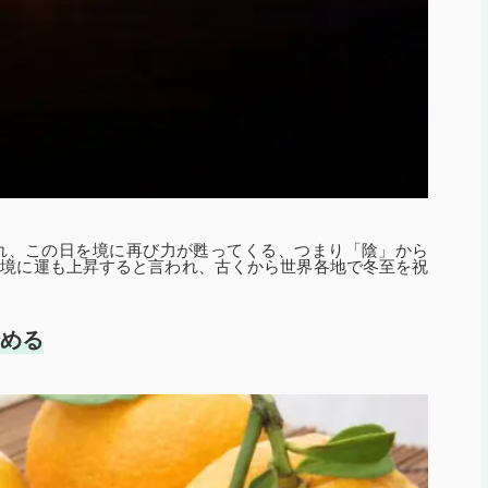
れ、この日を境に再び力が甦ってくる、つまり「陰」から
を境に運も上昇すると言われ、古くから世界各地で冬至を祝
清める