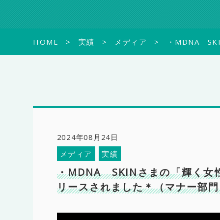
HOME
実績
メディア
・MDNA S
2024年08月24日
メディア
実績
・MDNA SKINさまの「輝く
リースされました＊（マナー部門