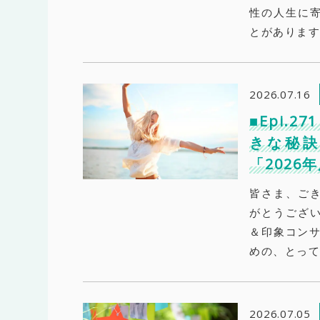
性の人生に
とがあります
2026.07.16
■Epi.
きな秘訣
「202
皆さま、ご
がとうござ
＆印象コンサ
めの、とって
2026.07.05