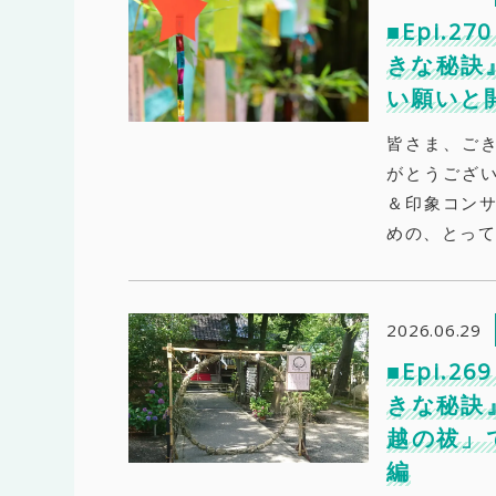
■Epi.
きな秘訣
い願いと
皆さま、ご
がとうござ
＆印象コンサ
めの、とって
2026.06.29
■Epi.
きな秘訣
越の祓」
編