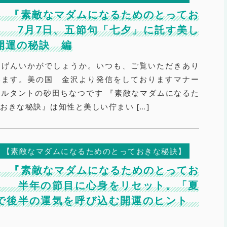
270 『素敵なマダムになるためのとってお
』 7月7日、五節句「七夕」に託す美し
開運の秘訣 編
きげんいかがでしょうか。いつも、ご覧いただきあり
います。美の国 金沢より発信をしておりますマナー
ルタントの砂田ちなつです 『素敵なマダムになるた
おきな秘訣』は知性と美しい佇まい […]
【素敵なマダムになるためのとっておきな秘訣】
269 『素敵なマダムになるためのとってお
』 半年の節目に心身をリセット。「夏
で後半の運気を呼び込む開運のヒント