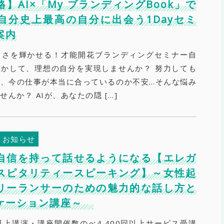
】AI×「My ブランディングBook」で
自分史上最高の自分に出会う1Dayセミ
案内
しさを輝かせる！才能開花ブランディングセミナー自
かして、理想の自分を実現しませんか？ 努力しても
、今の仕事が本当に合っているのか不安…そんな悩み
んか？ AIが、あなたの隠 […]
お知らせ
自信を持って話せるようになる【エレガ
スピタリティースピーキング】～女性起
リーランサーのための魅力的な話し方と
ケーション講座～
以上講演・講座開催数のべ4,400回以上サービス受講