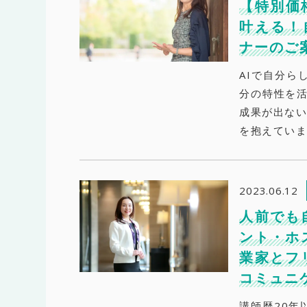
【特別価格
叶える！
ナーのご
AIで自分ら
分の特性を活
成果が出ない
を抱えていませ
2023.06.12
人前でも
ント・ホ
業家とフ
コミュニ
講師歴20年