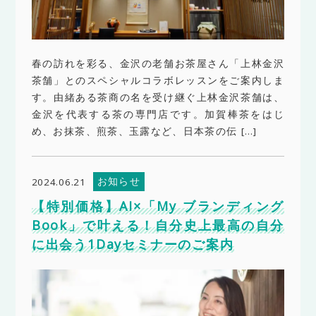
春の訪れを彩る、金沢の老舗お茶屋さん「上林金沢
茶舗」とのスペシャルコラボレッスンをご案内しま
す。由緒ある茶商の名を受け継ぐ上林金沢茶舗は、
金沢を代表する茶の専門店です。加賀棒茶をはじ
め、お抹茶、煎茶、玉露など、日本茶の伝 […]
お知らせ
2024.06.21
【特別価格】AI×「My ブランディング
Book」で叶える！自分史上最高の自分
に出会う1Dayセミナーのご案内