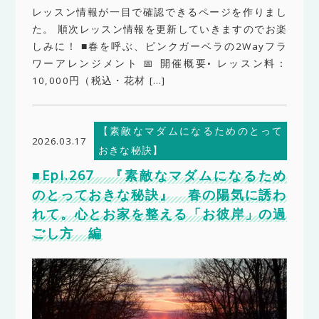
レッスン情報が一目で確認できるページを作りまし
た。 順次レッスン情報を更新していきますのでお楽
しみに！ ■春を呼ぶ、ピンクガーベラの2Wayフラ
ワーアレンジメント 📅 開催概要• レッスン料：
10,000円（税込・花材 […]
【素敵なマダムになるためのとって
2026.03.17
おきな秘訣】
■Epi.267 『素敵なマダムになるため
のとっておきな秘訣』 春の陽気に誘わ
れて。心とお家を整える「お彼岸」の過
ごし方 編