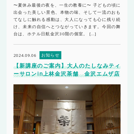
〜夏休み最後の夜を、一生の教養に〜 子どもの頃に
出会った美しい景色、本物の味、そして一流のおも
てなしに触れる感動は、大人になっても心に残り続
け、未来の自信へとつながっていきます。今回の舞
台は、ホテル日航金沢30階の個室。 […]
お知らせ
2024.09.06
【新講座のご案内】大人のたしなみティ
ーサロンin上林金沢茶舗 金沢エムザ店