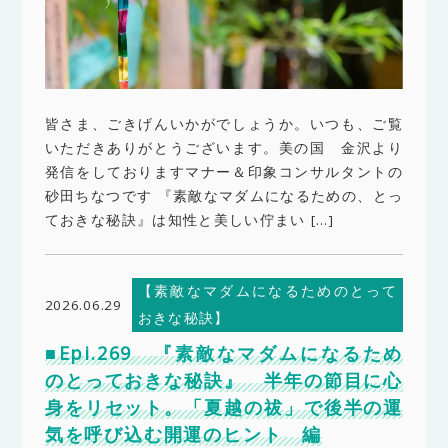
皆さま、ごきげんいかがでしょうか。いつも、ご覧
いただきありがとうございます。美の国 金沢より
発信をしておりますマナー＆印象コンサルタントの
砂田ちなつです 『素敵なマダムになるための、とっ
ておきな秘訣』は知性と美しい佇まい […]
【素敵なマダムになるためのとって
2026.06.29
おきな秘訣】
■Epi.269 『素敵なマダムになるため
のとっておきな秘訣』 半年の節目に心
身をリセット。「夏越の祓」で後半の運
気を呼び込む開運のヒント 編