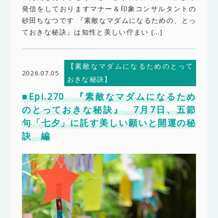
発信をしておりますマナー＆印象コンサルタントの
砂田ちなつです 『素敵なマダムになるための、とっ
ておきな秘訣』は知性と美しい佇まい […]
【素敵なマダムになるためのとって
2026.07.05
おきな秘訣】
■Epi.270 『素敵なマダムになるため
のとっておきな秘訣』 7月7日、五節
句「七夕」に託す美しい願いと開運の秘
訣 編