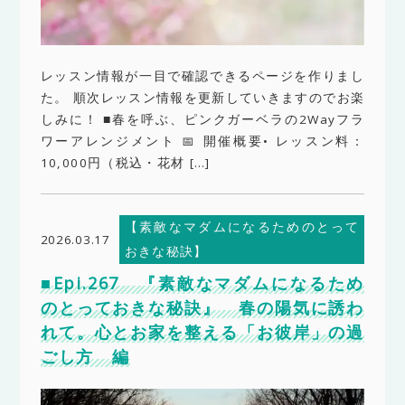
レッスン情報が一目で確認できるページを作りまし
た。 順次レッスン情報を更新していきますのでお楽
しみに！ ■春を呼ぶ、ピンクガーベラの2Wayフラ
ワーアレンジメント 📅 開催概要• レッスン料：
10,000円（税込・花材 […]
【素敵なマダムになるためのとって
2026.03.17
おきな秘訣】
■Epi.267 『素敵なマダムになるため
のとっておきな秘訣』 春の陽気に誘わ
れて。心とお家を整える「お彼岸」の過
ごし方 編