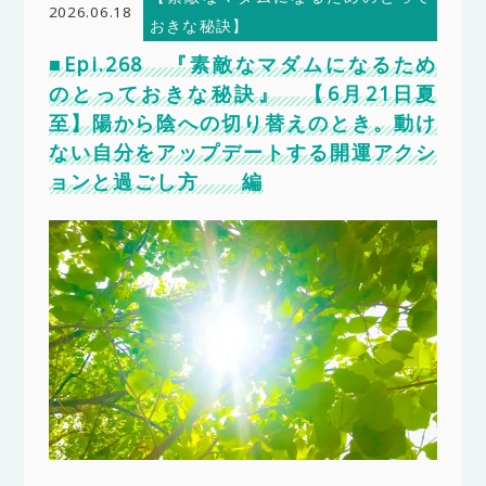
2026.06.18
おきな秘訣】
■Epi.268 『素敵なマダムになるため
のとっておきな秘訣』 【6月21日夏
至】陽から陰への切り替えのとき。動け
ない自分をアップデートする開運アクシ
ョンと過ごし方 編