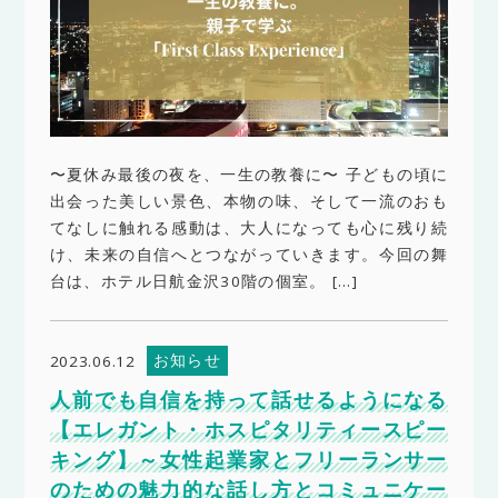
〜夏休み最後の夜を、一生の教養に〜 子どもの頃に
出会った美しい景色、本物の味、そして一流のおも
てなしに触れる感動は、大人になっても心に残り続
け、未来の自信へとつながっていきます。今回の舞
台は、ホテル日航金沢30階の個室。 […]
お知らせ
2023.06.12
人前でも自信を持って話せるようになる
【エレガント・ホスピタリティースピー
キング】～女性起業家とフリーランサー
のための魅力的な話し方とコミュニケー