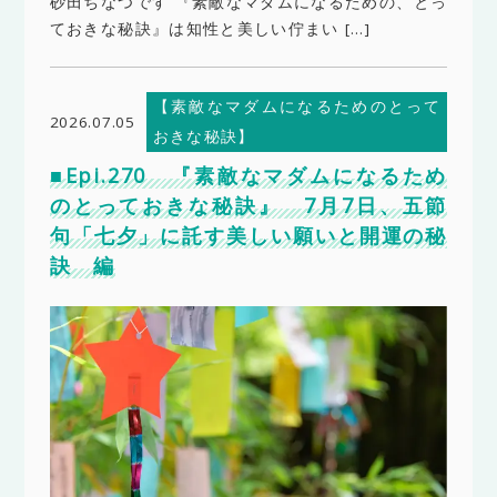
砂田ちなつです 『素敵なマダムになるための、とっ
ておきな秘訣』は知性と美しい佇まい […]
【素敵なマダムになるためのとって
2026.07.05
おきな秘訣】
■Epi.270 『素敵なマダムになるため
のとっておきな秘訣』 7月7日、五節
句「七夕」に託す美しい願いと開運の秘
訣 編