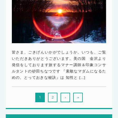
皆さま、ごきげんいかがでしょうか。いつも、ご覧
いただきありがとうございます。美の国 金沢より
発信をしております旅するマナー講師＆印象コンサ
ルタントの砂田ちなつです 『素敵なマダムになるた
めの、とっておきな秘訣』は 知性と […]
1
2
›
»