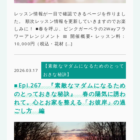
レッスン情報が一目で確認できるページを作りまし
た。 順次レッスン情報を更新していきますのでお楽
しみに！ ■春を呼ぶ、ピンクガーベラの2Wayフラ
ワーアレンジメント 📅 開催概要• レッスン料：
10,000円（税込・花材 […]
【素敵なマダムになるためのとって
2026.03.17
おきな秘訣】
■Epi.267 『素敵なマダムになるため
のとっておきな秘訣』 春の陽気に誘わ
れて。心とお家を整える「お彼岸」の過
ごし方 編