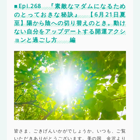
■Epi.268 『素敵なマダムになるため
のとっておきな秘訣』 【6月21日夏
至】陽から陰への切り替えのとき。動け
ない自分をアップデートする開運アクシ
ョンと過ごし方 編
皆さま、ごきげんいかがでしょうか。いつも、ご覧
いただきありがとうございます。美の国 金沢より