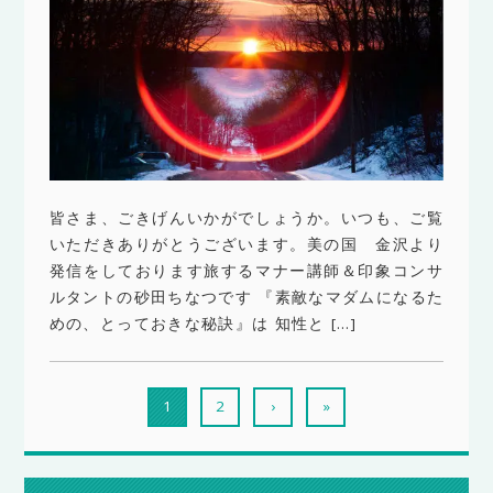
皆さま、ごきげんいかがでしょうか。いつも、ご覧
いただきありがとうございます。美の国 金沢より
発信をしております旅するマナー講師＆印象コンサ
ルタントの砂田ちなつです 『素敵なマダムになるた
めの、とっておきな秘訣』は 知性と […]
1
2
›
»