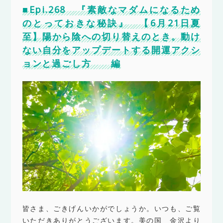
■Epi.268 『素敵なマダムになるため
のとっておきな秘訣』 【6月21日夏
至】陽から陰への切り替えのとき。動け
ない自分をアップデートする開運アクシ
ョンと過ごし方 編
皆さま、ごきげんいかがでしょうか。いつも、ご覧
いただきありがとうございます。美の国 金沢より