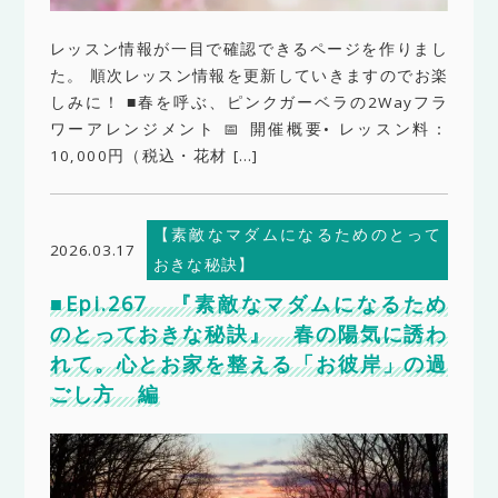
レッスン情報が一目で確認できるページを作りまし
た。 順次レッスン情報を更新していきますのでお楽
しみに！ ■春を呼ぶ、ピンクガーベラの2Wayフラ
ワーアレンジメント 📅 開催概要• レッスン料：
10,000円（税込・花材 […]
【素敵なマダムになるためのとって
2026.03.17
おきな秘訣】
■Epi.267 『素敵なマダムになるため
のとっておきな秘訣』 春の陽気に誘わ
れて。心とお家を整える「お彼岸」の過
ごし方 編