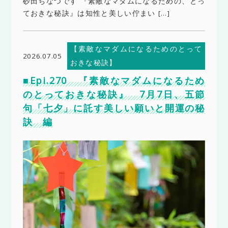
砂田ちなつです 『素敵なマダムになるための、とっ
ておきな秘訣』は知性と美しい佇まい […]
【素敵なマダムになるためのとって
2026.07.05
おきな秘訣】
■Epi.270 『素敵なマダムになるため
のとっておきな秘訣』 7月7日、五節
句「七夕」に託す美しい願いと開運の秘
訣 編